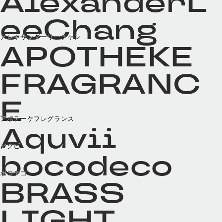
AlexanderL
eeChang
アレキサンダーリーチャン
APOTHEKE
FRAGRANC
E
アポテーケフレグランス
Aquvii
アクビ
bocodeco
ボコデコ
BRASS
LIGHT