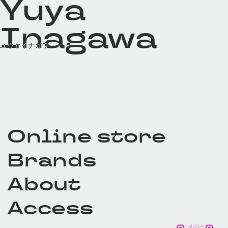
Yuya
Inagawa
ユウヤイナガワ
Online store
Brands
About
Access